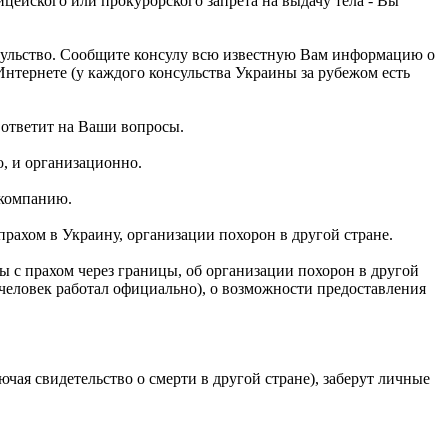
цейского или прокурорского запрета на выдачу тела - Вы
нсульство. Сообщите консулу всю известную Вам информацию о
 Интернете (у каждого консульства Украины за рубежом есть
 ответит на Ваши вопросы.
о, и организационно.
 компанию.
рахом в Украину, организации похорон в другой стране.
ны с прахом через границы, об организации похорон в другой
человек работал официально), о возможности предоставления
чая свидетельство о смерти в другой стране), заберут личные