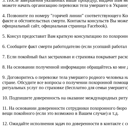
3. После завершения указанных выше процедур, выдачи Вам мед
можете начать организацию перевозки тела умершего в Украину
4. Позвоните по номеру "горячей линии" соответствующего К
факте и обстоятельствах смерти. Контакты консульств Вы может
официальный сайт, официальная страница Facebook).
5. Консул предоставит Вам краткую консультацию по похоронн
6. Сообщите факт смерти работодателю (если усопший работал
7. Если покойный был застрахован и страховка покрывает расх
8. На основании полученной информации обращайтесь ко мне дл
9. Договоритесь о перевозке тела умершего родного человека н
стране. Обсудите все вопросы о получении похоронной помощи
ритуальных услуг по страховке (бесплатно для семьи умершего)
10. Подпишите доверенность на оказание международных риту
11. На основании доверенности сотрудники похоронного бюро Fu
вещи покойного (если это возможно в Вашем случае) и т.д.
12. Ожидайте исполнения задач по доверенности в контакте с с