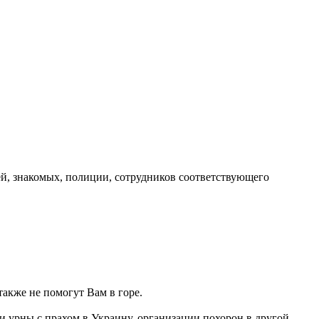
зей, знакомых, полиции, сотрудников соответствующего
также не помогут Вам в горе.
ки урны с прахом в Украину, организации похорон в другой