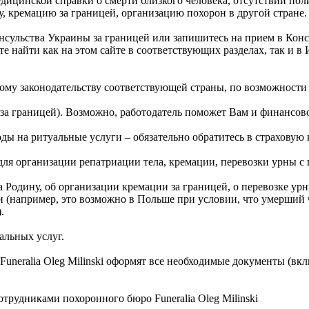
ицинской справки о смерти близкого человека, отсутствии поли
, кремацию за границей, организацию похорон в другой стране.
онсульства Украины за границей или запишитесь на прием в Ко
е найти как на этом сайте в соответствующих разделах, так и в
ому законодательству соответствующей страны, по возможности
 за границей). Возможно, работодатель поможет Вам и финансов
оды на ритуальные услуги – обязательно обратитесь в страховую
я организации репатриации тела, кремации, перевозки урны с п
а Родину, об организации кремации за границей, о перевозке ур
 (например, это возможно в Польше при условии, что умерший 
.
альных услуг.
neralia Oleg Milinski оформят все необходимые документы (вклю
отрудниками похоронного бюро Funeralia Oleg Milinski