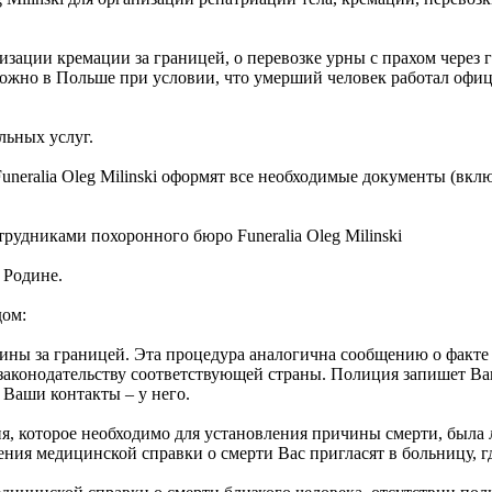
низации кремации за границей, о перевозке урны с прахом через
ожно в Польше при условии, что умерший человек работал офиц
льных услуг.
eralia Oleg Milinski оформят все необходимые документы (включ
трудниками похоронного бюро Funeralia Oleg Milinski
 Родине.
дом:
ины за границей. Эта процедура аналогична сообщению о факте 
 законодательству соответствующей страны. Полиция запишет Ва
 Ваши контакты – у него.
ия, которое необходимо для установления причины смерти, была
ения медицинской справки о смерти Вас пригласят в больницу, гд