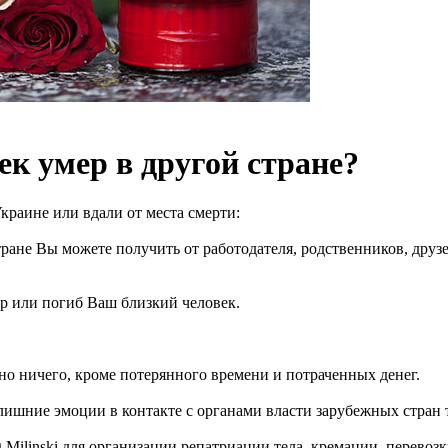
ек умер в другой стране?
краине или вдали от места смерти:
тране Вы можете получить от работодателя, родственников, дру
ер или погиб Ваш близкий человек.
но ничего, кроме потерянного времени и потраченных денег.
лишние эмоции в контакте с органами власти зарубежных стран 
 Milinski для организации репатриации тела, кремации, перевоз