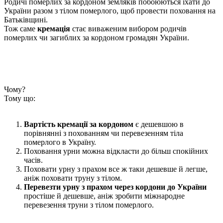
Родичі померлих за кордоном земляків побоюються їхати до
України разом з тілом померлого, щоб провести поховання на
Батьківщині.
Тож саме
кремація
стає виваженим вибором родичів
померлих чи загиблих за кордоном громадян України.
Чому?
Тому що:
Вартість кремації за кордоном
є дешевшою в
порівнянні з похованням чи перевезенням тіла
померлого в Україну.
Поховання урни можна відкласти до більш спокійних
часів.
Поховати урну з прахом все ж таки дешевше й легше,
аніж поховати труну з тілом.
Перевезти урну з прахом через кордони до України
простіше й дешевше, аніж зробити міжнародне
перевезення труни з тілом померлого.